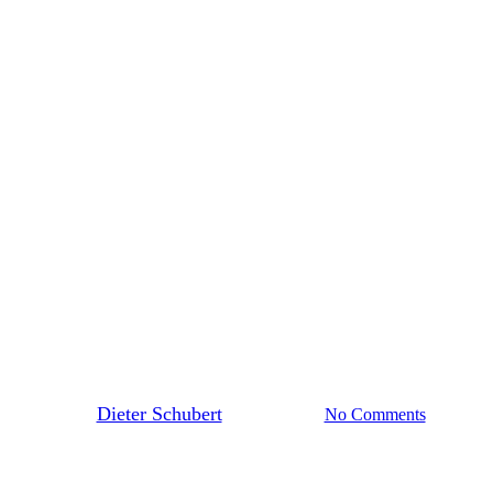
Gaming
Uncategorized
10 Tips for what to do downtow
By
Dieter Schubert
21. März 2013
No Comments