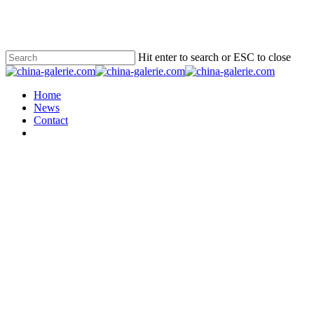
Skip
to
main
content
Hit enter to search or ESC to close
Close
Search
Menu
Home
News
Contact
twitter
facebook
google-
plus