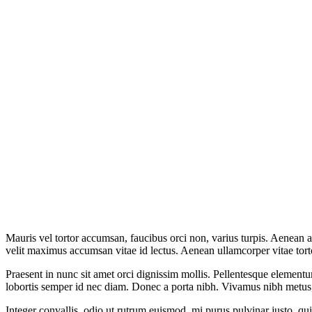
M
auris vel tortor accumsan, faucibus orci non, varius turpis. Aenean ac
velit maximus accumsan vitae id lectus. Aenean ullamcorper vitae torto
Praesent in nunc sit amet orci dignissim mollis. Pellentesque elementu
lobortis semper id nec diam. Donec a porta nibh. Vivamus nibh metus, f
Integer convallis, odio ut rutrum euismod, mi purus pulvinar justo, qu