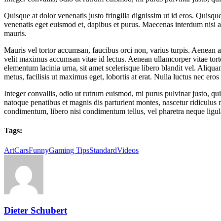
Quisque at dolor venenatis justo fringilla dignissim ut id eros. Quisqu
venenatis eget euismod et, dapibus et purus. Maecenas interdum nisi a do
mauris.
Mauris vel tortor accumsan, faucibus orci non, varius turpis. Aenean ac 
velit maximus accumsan vitae id lectus. Aenean ullamcorper vitae torto
elementum lacinia urna, sit amet scelerisque libero blandit vel. Aliq
metus, facilisis ut maximus eget, lobortis at erat. Nulla luctus nec ero
Integer convallis, odio ut rutrum euismod, mi purus pulvinar justo, qu
natoque penatibus et magnis dis parturient montes, nascetur ridiculus mu
condimentum, libero nisi condimentum tellus, vel pharetra neque ligula
Tags:
Art
Cars
Funny
Gaming Tips
Standard
Videos
Dieter Schubert