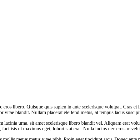
 eros libero. Quisque quis sapien in ante scelerisque volutpat. Cras et li
r vitae blandit. Nullam placerat eleifend metus, at tempus lacus suscipi
m lacinia urna, sit amet scelerisque libero blandit vel. Aliquam erat vol
acilisis ut maximus eget, lobortis at erat. Nulla luctus nec eros ac vehi
is mollis metus metus vitae nibh. Proin eget tincidunt arcu. Donec ante 