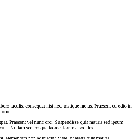
bero iaculis, consequat nisi nec, tristique metus. Praesent eu odio in
t non.
utpat. Praesent vel nunc orci. Suspendisse quis mauris sed ipsum
cula. Nullam scelerisque laoreet lorem a sodales.
mi, elementum non adipiscing vitae, pharetra quis mauris.