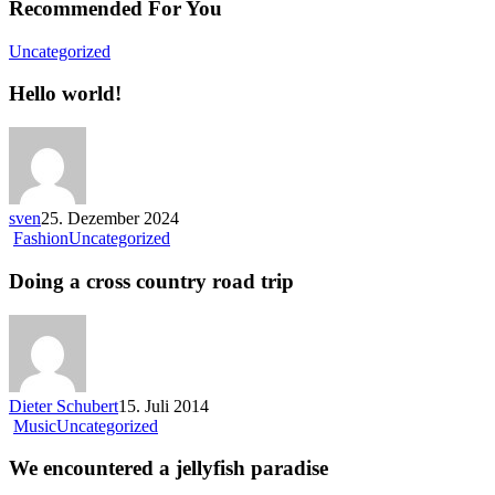
Recommended For You
Hello
Uncategorized
world!
Hello world!
sven
25. Dezember 2024
Doing
Fashion
Uncategorized
a
cross
Doing a cross country road trip
country
road
trip
Dieter Schubert
15. Juli 2014
We
Music
Uncategorized
encountered
a
We encountered a jellyfish paradise
jellyfish