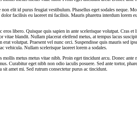
e non elit id purus feugiat vestibulum. Phasellus eget sodales neque.
Mor
lor facilisis eu laoreet mi facilisis. Mauris pharetra interdum lorem eu 
eros libero. Quisque quis sapien in ante scelerisque volutpat. Cras et li
r vitae blandit. Nullam placerat eleifend metus, at tempus lacus suscipit
uam erat volutpat. Praesent vel nunc orci. Suspendisse quis mauris sed 
s ac vehicula. Nullam scelerisque laoreet lorem a sodales.
is mollis metus metus vitae nibh. Proin eget tincidunt arcu. Donec ante
s. Curabitur eget nibh non odio iaculis posuere. Sed ante tortor, pharetra
 sit amet mi. Sed rutrum consectetur purus ac tincidunt.