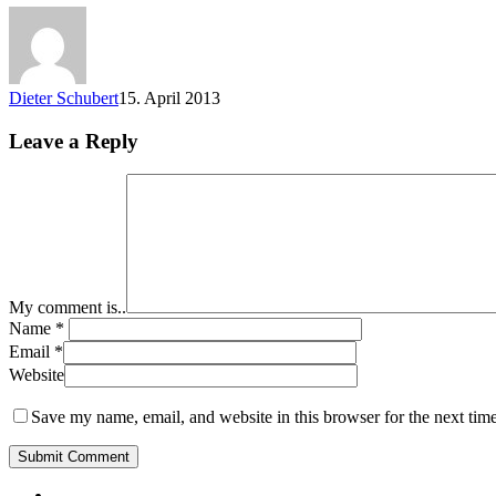
paradise
Dieter Schubert
15. April 2013
Leave a Reply
My comment is..
Name
*
Email
*
Website
Save my name, email, and website in this browser for the next tim
twitter